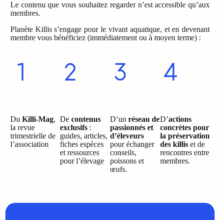
Le contenu que vous souhaitez regarder n’est accessible qu’aux
membres.
Planète Killis s’engage pour le vivant aquatique, et en devenant
membre vous bénéficiez (immédiatement ou à moyen terme) :
Du
Killi-Mag
,
De
contenus
D’un
réseau de
D’
actions
la revue
exclusifs
:
passionnés et
concrètes pour
trimestrielle de
guides, articles,
d’éleveurs
la préservation
l’association
fiches espèces
pour échanger
des killis
et de
et ressources
conseils,
rencontres entre
pour l’élevage
poissons et
membres.
œufs.